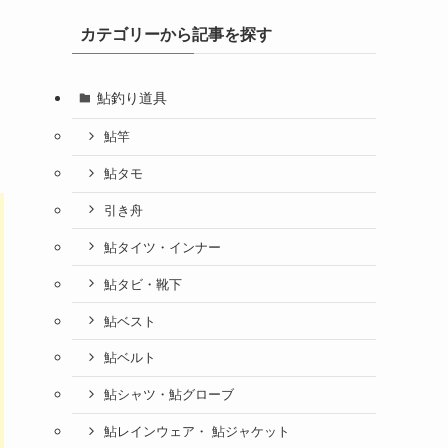
カテゴリーから記事を探す
鮎釣り道具
鮎竿
鮎タモ
引き舟
鮎タイツ・インナー
鮎タビ・靴下
鮎ベスト
鮎ベルト
鮎シャツ・鮎グローブ
鮎レインウェア・ 鮎ジャケット