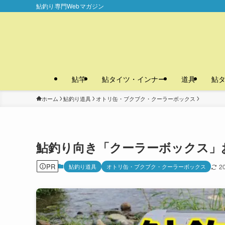
鮎釣り専門Webマガジン
鮎竿
鮎タイツ・インナー
道具
鮎
ホーム
鮎釣り道具
オトリ缶・ブクブク・クーラーボックス
鮎釣り向き「クーラーボックス」
PR
鮎釣り道具
オトリ缶・ブクブク・クーラーボックス
2