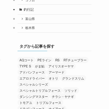
釣行記
富山県
栃木県
タグから記事を探す
AQコート
PEライン
RS
RTチューブラー
リ
TYPE S
がま鮎
アイリスオーヤマ
く
アドバンフォース
アーマード
エアロドライバー
オトリ
グランドスリム
スペシャルシリーズ
スペシャルトリプルフォース
ソリッド
ダンシングマスター
チラシ・ヤナギ
トモアユ
トリプルフォース
ドラゴンフォース
ナイアード