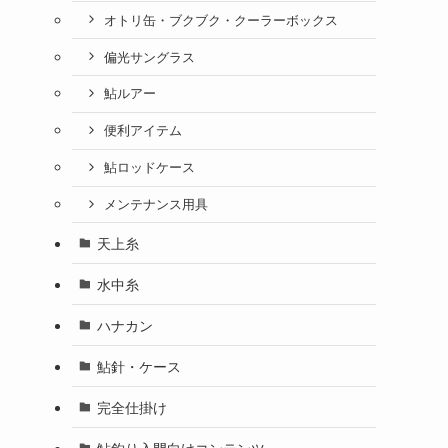
オトリ缶・ブクブク・クーラーボックス
偏光サングラス
鮎ルアー
便利アイテム
鮎ロッドケース
メンテナンス用具
天上糸
水中糸
ハナカン
鮎針・ケース
完全仕掛け
鮎釣り入門向けコンテンツ