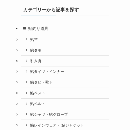
カテゴリーから記事を探す
鮎釣り道具
鮎竿
鮎タモ
引き舟
鮎タイツ・インナー
鮎タビ・靴下
鮎ベスト
鮎ベルト
鮎シャツ・鮎グローブ
鮎レインウェア・ 鮎ジャケット