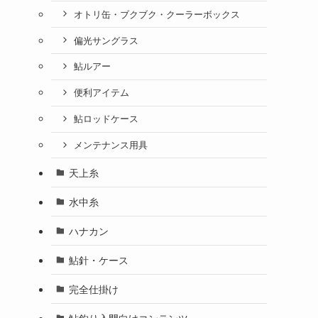
オトリ缶・ブクブク・クーラーボックス
偏光サングラス
鮎ルアー
便利アイテム
鮎ロッドケース
メンテナンス用具
天上糸
水中糸
ハナカン
鮎針・ケース
完全仕掛け
鮎釣り入門向けコンテンツ