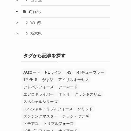
釣行記
富山県
栃木県
タグから記事を探す
AQコート
PEライン
RS
RTチューブラー
TYPE S
がま鮎
アイリスオーヤマ
アドバンフォース
アーマード
エアロドライバー
オトリ
グランドスリム
スペシャルシリーズ
スペシャルトリプルフォース
ソリッド
ダンシングマスター
チラシ・ヤナギ
トモアユ
トリプルフォース
ドラゴンフォース
ナイアード