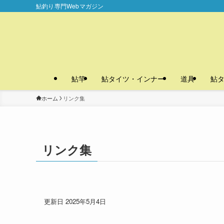
鮎釣り専門Webマガジン
鮎竿
鮎タイツ・インナー
道具
鮎
ホーム
リンク集
リンク集
更新日 2025年5月4日