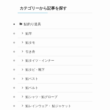
カテゴリーから記事を探す
鮎釣り道具
鮎竿
鮎タモ
引き舟
鮎タイツ・インナー
鮎タビ・靴下
鮎ベスト
鮎ベルト
鮎シャツ・鮎グローブ
鮎レインウェア・ 鮎ジャケット