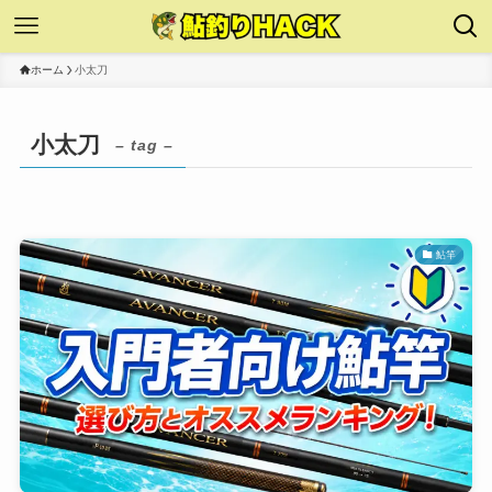
ホーム
小太刀
小太刀
– tag –
鮎竿