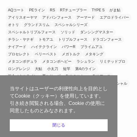
AQコート
PEライン
RS
RTチューブラー
TYPE S
がま鮎
アイリスオーヤマ
アドバンフォース
アーマード
エアロドライバー
オトリ
グランドスリム
スペシャルシリーズ
スペシャルトリプルフォース
ソリッド
ダンシングマスター
チラシ・ヤナギ
トモアユ
トリプルフォース
ドラゴンフォース
ナイアード
ハイテクライン
パワーR
プライムアユ
プロセレクト
ベリーベスト
メガトルク
メタキング
メタコンポデュラ
メタコンポヘビー
ラシュラン
リミテッドプロ
ロングレンジ
大鮎
小太刀
短竿
第4のライン
複合メタルライン
要シリーズ
釣りのマナー
釣りフェス
銀影エアTYPE S
銀影エアシリーズ
銀影競技
銀影競技スペシャル
当サイトはユーザーの利便性向上を目的とし
てCookie（クッキー）を使用しています。
引き続き閲覧される場合、Cookie の使用に
同意したものとみなされます。
にほんブログ村
閉じる