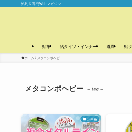
鮎釣り専門Webマガジン
鮎竿
鮎タイツ・インナー
道具
鮎
ホーム
メタコンポヘビー
メタコンポヘビー
– tag –
水中糸