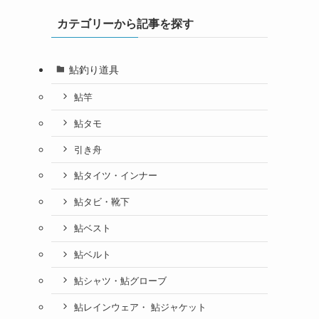
カテゴリーから記事を探す
鮎釣り道具
鮎竿
鮎タモ
引き舟
鮎タイツ・インナー
鮎タビ・靴下
鮎ベスト
鮎ベルト
鮎シャツ・鮎グローブ
鮎レインウェア・ 鮎ジャケット