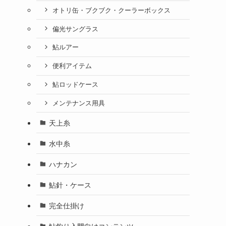
オトリ缶・ブクブク・クーラーボックス
偏光サングラス
鮎ルアー
便利アイテム
鮎ロッドケース
メンテナンス用具
天上糸
水中糸
ハナカン
鮎針・ケース
完全仕掛け
鮎釣り入門向けコンテンツ