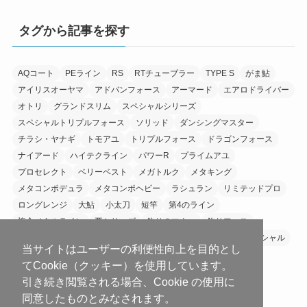
タグから記事を探す
AQコート
PEライン
RS
RTチューブラー
TYPE S
がま鮎
アイリスオーヤマ
アドバンフォース
アーマード
エアロドライバー
オトリ
グランドスリム
スペシャルシリーズ
スペシャルトリプルフォース
ソリッド
ダンシングマスター
チラシ・ヤナギ
トモアユ
トリプルフォース
ドラゴンフォース
ナイアード
ハイテクライン
パワーR
プライムアユ
プロセレクト
ベリーベスト
メガトルク
メタキング
メタコンポデュラ
メタコンポヘビー
ラシュラン
リミテッドプロ
ロングレンジ
大鮎
小太刀
短竿
第4のライン
複合メタルライン
要シリーズ
釣りのマナー
釣りフェス
銀影エアTYPE S
銀影エアシリーズ
銀影競技
銀影競技スペシャル
当サイトはユーザーの利便性向上を目的とし
てCookie（クッキー）を使用しています。
引き続き閲覧される場合、Cookie の使用に
同意したものとみなされます。
にほんブログ村