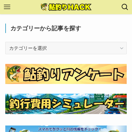
カテゴリーから記事を探す
カ
テ
ゴ
リ
ー
か
ら
記
事
を
探
す