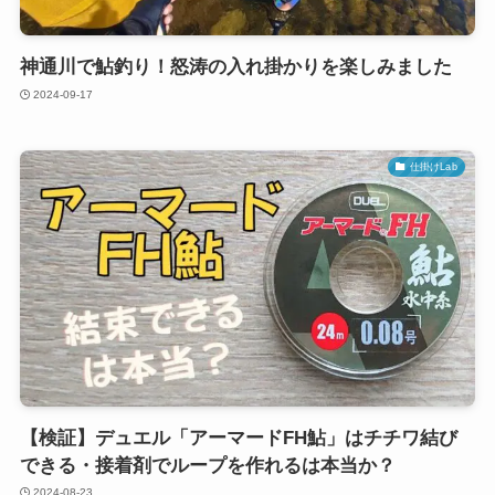
神通川で鮎釣り！怒涛の入れ掛かりを楽しみました
2024-09-17
仕掛けLab
【検証】デュエル「アーマードFH鮎」はチチワ結び
できる・接着剤でループを作れるは本当か？
2024-08-23