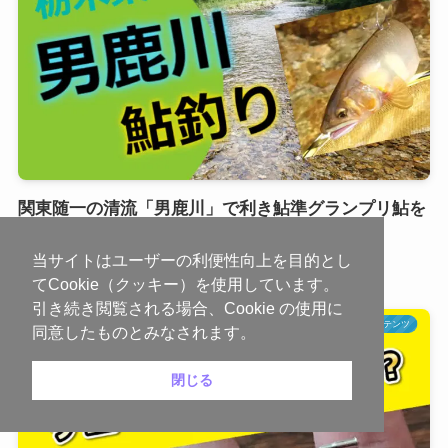
関東随一の清流「男鹿川」で利き鮎準グランプリ鮎を
釣る
当サイトはユーザーの利便性向上を目的とし
2024-07-21
てCookie（クッキー）を使用しています。
引き続き閲覧される場合、Cookie の使用に
鮎釣り入門向けコンテンツ
同意したものとみなされます。
閉じる