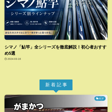
シマノ「鮎竿」全シリーズを徹底解説！初心者おすす
め5選
2024-03-16
新 着 記 事
鮎竿