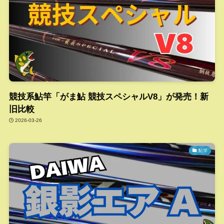
競技系鮎竿「がま鮎 競技スペシャルV8」が発売！新
旧比較
2026-03-26
鮎竿