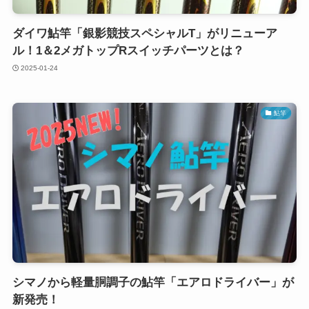
ダイワ鮎竿「銀影競技スペシャルT」がリニューア
ル！1＆2メガトップRスイッチパーツとは？
2025-01-24
鮎竿
シマノから軽量胴調子の鮎竿「エアロドライバー」が
新発売！