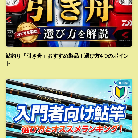
鮎釣り「引き舟」おすすめ製品！選び方4つのポイン
ト
鮎竿