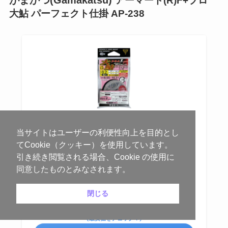
がまかつ(Gamakatsu)
アーマード(R)F+プロ
大鮎 パーフェクト仕掛 AP-238
がまかつ(Gamakatsu) AP-238-1 アーマードF+プ
当サイトはユーザーの利便性向上を目的とし
ロ 大鮎パーフェクト仕掛
てCookie（クッキー）を使用しています。
Gamakatsu(がまかつ)
引き続き閲覧される場合、Cookie の使用に
¥1,248
（2026/08/03 22:03時点 | Amazon調べ）
同意したものとみなされます。
口コミを見る
＼まずは在庫をチェック！／
閉じる
Amazonで見る
＼最安値をチェック！／