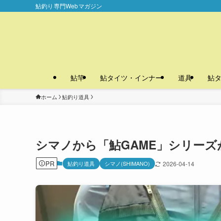
鮎釣り専門Webマガジン
鮎竿
鮎タイツ・インナー
道具
鮎
ホーム
鮎釣り道具
シマノから「鮎GAME」シリーズ
PR
鮎釣り道具
シマノ(SHIMANO)
2026-04-14