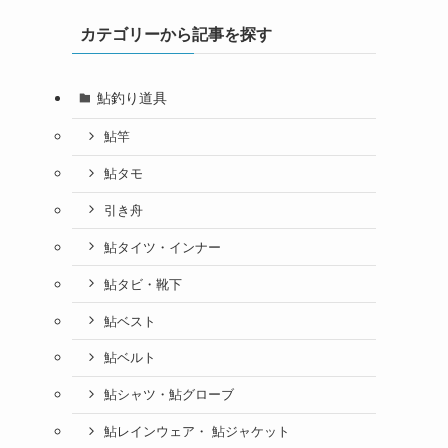
カテゴリーから記事を探す
鮎釣り道具
鮎竿
鮎タモ
引き舟
鮎タイツ・インナー
鮎タビ・靴下
鮎ベスト
鮎ベルト
鮎シャツ・鮎グローブ
鮎レインウェア・ 鮎ジャケット