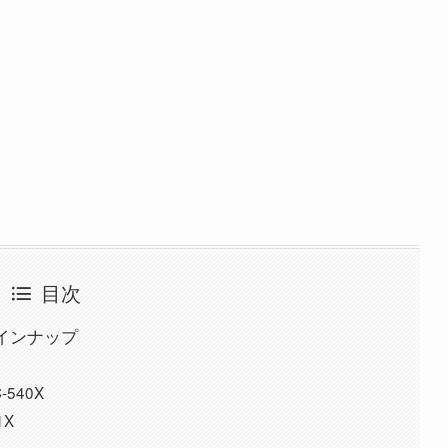
目次
インナップ
540X
1X