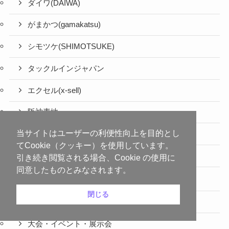
ダイワ(DAIWA)
がまかつ(gamakatsu)
シモツケ(SHIMOTSUKE)
タックルインジャパン
エクセル(x-sell)
阪神素地
当サイトはユーザーの利便性向上を目的とし
ホクエツ(hokuetsu)
てCookie（クッキー）を使用しています。
フジノライン(fujino)
引き続き閲覧される場合、Cookie の使用に
同意したものとみなされます。
その他
閉じる
鮎の食べ方
大会・イベント・展示会