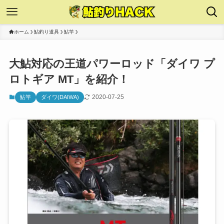
ホーム
鮎釣り道具
鮎竿
大鮎対応の王道パワーロッド「ダイワ プ
ロトギア MT」を紹介！
2020-07-25
鮎竿
ダイワ(DAIWA)