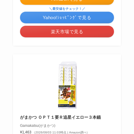
＼最安値をチェック！／
Yahoo!ｼｮｯﾋﾟﾝｸﾞで見る
楽天市場で見る
がまかつ ＯＰＴ１要Ｒ追星イエロー３本錨
Gamakatsu(がまかつ)
¥1,463
（2026/08/03 11:03時点 | Amazon調べ）