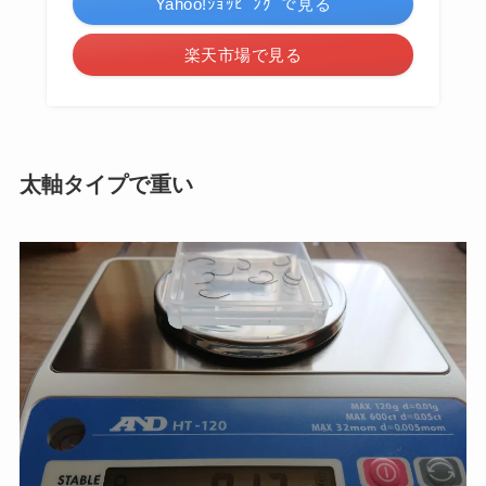
Yahoo!ｼｮｯﾋﾟﾝｸﾞで見る
楽天市場で見る
太軸タイプで重い