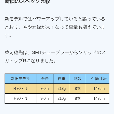
新旧のスペック比較
新モデルではパワーアップしていると謳っている
とおり、やや元径が太くなって重量も増えていま
す。
替え穂先は、SMTチューブラーからソリッドのメ
ガトップRになりました。
新旧モデル
全長
自重
継数
仕舞寸法
Ｈ90・Ｊ
9.0m
213g
8本
143cm
H90・N
9.0m
210g
8本
143cm