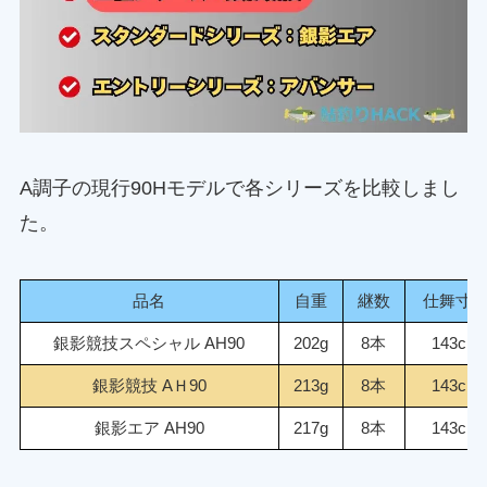
A調子の現行90Hモデルで各シリーズを比較しまし
た。
品名
自重
継数
仕舞寸
銀影競技スペシャル AH90
202g
8本
143cm
銀影競技 AＨ90
213g
8本
143cm
銀影エア AH90
217g
8本
143cm