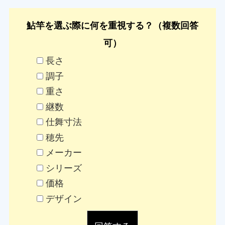
鮎竿を選ぶ際に何を重視する？（複数回答
可）
長さ
調子
重さ
継数
仕舞寸法
穂先
メーカー
シリーズ
価格
デザイン