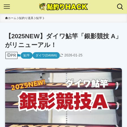
ホーム
鮎釣り道具
鮎竿
【2025NEW】ダイワ鮎竿「銀影競技 A」
がリニューアル！
PR
2026-01-25
鮎竿
ダイワ(DAIWA)