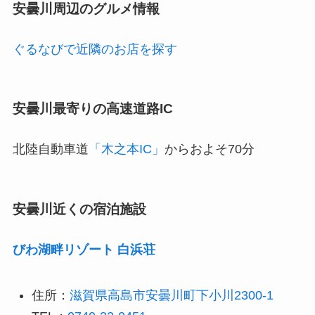
安曇川周辺のグルメ情報
ぐるなびで近隣のお店を探す
安曇川最寄りの高速道路IC
北陸自動車道
「木之本IC」
からおよそ70分
安曇川近くの宿泊施設
びわ湖畔リゾート 白浜荘
住所：
滋賀県高島市安曇川町下小川2300-1