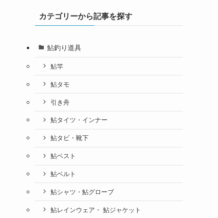
カテゴリーから記事を探す
鮎釣り道具
鮎竿
鮎タモ
引き舟
鮎タイツ・インナー
鮎タビ・靴下
鮎ベスト
鮎ベルト
鮎シャツ・鮎グローブ
鮎レインウェア・ 鮎ジャケット