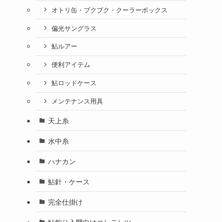
オトリ缶・ブクブク・クーラーボックス
偏光サングラス
鮎ルアー
便利アイテム
鮎ロッドケース
メンテナンス用具
天上糸
水中糸
ハナカン
鮎針・ケース
完全仕掛け
鮎釣り入門向けコンテンツ