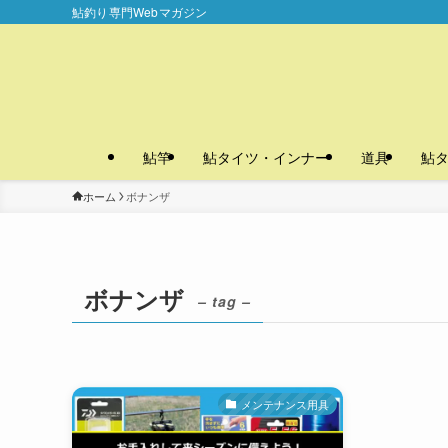
鮎釣り専門Webマガジン
鮎竿
鮎タイツ・インナー
道具
鮎
ホーム
ボナンザ
ボナンザ
– tag –
メンテナンス用具