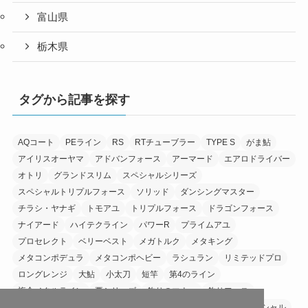
富山県
栃木県
タグから記事を探す
AQコート
PEライン
RS
RTチューブラー
TYPE S
がま鮎
アイリスオーヤマ
アドバンフォース
アーマード
エアロドライバー
オトリ
グランドスリム
スペシャルシリーズ
スペシャルトリプルフォース
ソリッド
ダンシングマスター
チラシ・ヤナギ
トモアユ
トリプルフォース
ドラゴンフォース
ナイアード
ハイテクライン
パワーR
プライムアユ
プロセレクト
ベリーベスト
メガトルク
メタキング
メタコンポデュラ
メタコンポヘビー
ラシュラン
リミテッドプロ
ロングレンジ
大鮎
小太刀
短竿
第4のライン
複合メタルライン
要シリーズ
釣りのマナー
釣りフェス
銀影エアTYPE S
銀影エアシリーズ
銀影競技
銀影競技スペシャル