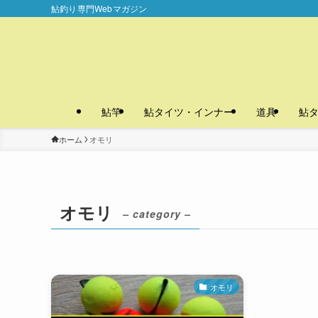
鮎釣り専門Webマガジン
鮎竿
鮎タイツ・インナー
道具
鮎
ホーム
オモリ
オモリ
– category –
オモリ