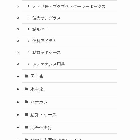
オトリ缶・ブクブク・クーラーボックス
偏光サングラス
鮎ルアー
便利アイテム
鮎ロッドケース
メンテナンス用具
天上糸
水中糸
ハナカン
鮎針・ケース
完全仕掛け
鮎釣り入門向けコンテンツ