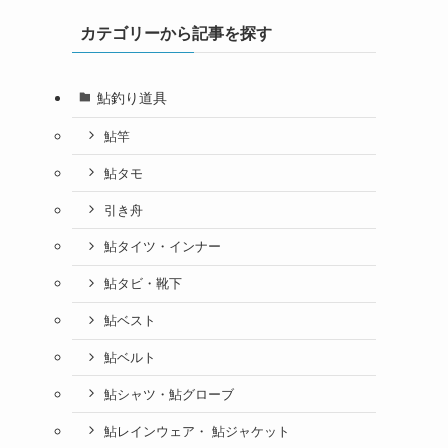
カテゴリーから記事を探す
鮎釣り道具
鮎竿
鮎タモ
引き舟
鮎タイツ・インナー
鮎タビ・靴下
鮎ベスト
鮎ベルト
鮎シャツ・鮎グローブ
鮎レインウェア・ 鮎ジャケット